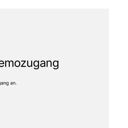
emozugang
gang an.