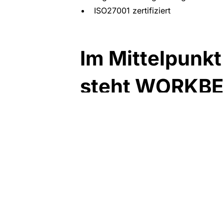
ISO27001 zertifiziert
Im Mittelpunk
steht WORKB
Ein von uns entwickeltes webbasierte
abnimmt und Sie jederzeit darüber info
Zum Lifecycle
Von der elektronischen Installationsbe
Kostenstellen bis hin zur Rückgabe nic
erleichtert.
Sie sind bereits ein re