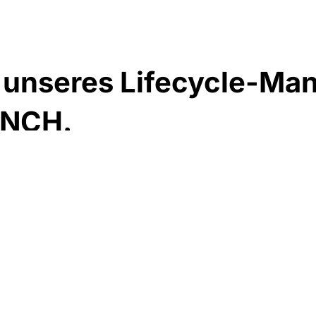
t unseres Lifecycle-M
ENCH.
s Leasingmanagement-Tool, dass Ihnen die Verwaltung und 
rmiert, wo sich Ihre Objekte im Lifecycle befinden.
stätigung, die Einsicht Ihrer Verträge und Belege, den Verla
ht mehr benötigter Objekte, haben wir an alles gedacht, was
gistrierter WORKBENCH-Nutzer?