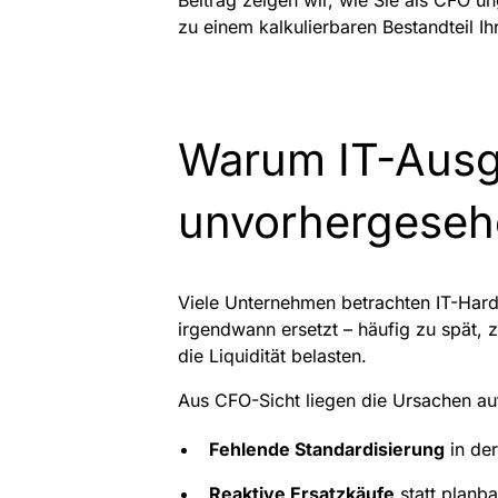
Beitrag zeigen wir, wie Sie als CFO u
zu einem kalkulierbaren Bestandteil I
Warum IT-Ausga
unvorhergeseh
Viele Unternehmen betrachten IT-Hard
irgendwann ersetzt – häufig zu spät,
die Liquidität belasten.
Aus CFO-Sicht liegen die Ursachen a
Fehlende Standardisierung
in de
Reaktive Ersatzkäufe
statt planb