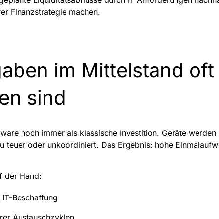
ngeplante Liquiditätsabflüsse durch IT-Anforderungen nachh
hrer Finanzstrategie machen.
ben im Mittelstand oft
en sind
ware noch immer als klassische Investition. Geräte werden
 zu teuer oder unkoordiniert. Das Ergebnis: hohe Einmalau
uf der Hand:
r IT-Beschaffung
arer Austauschzyklen